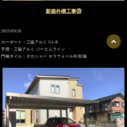
新築外構工事㉙
2025/03/26
カーポート：三協アルミ G1-R
手摺：三協アルミ ジーエムライン
門袖タイル：タカショー セラウォールRC杉板