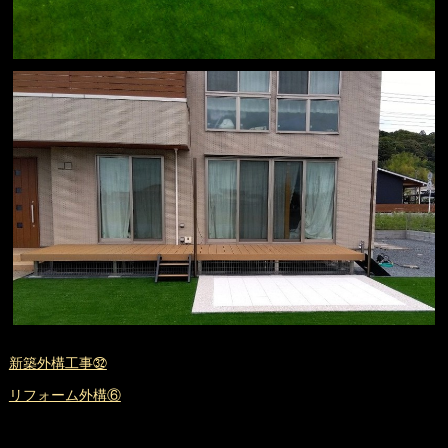
新築外構工事㉜
リフォーム外構⑥