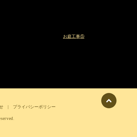
お庭工事⑤
せ
プライバシーポリシー
rved.
】