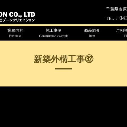
千葉県市原市
04
TEL：
業務内容
施工事例
商品紹介
ご相
Business
Construction example
Item
F
新築外構工事㉜