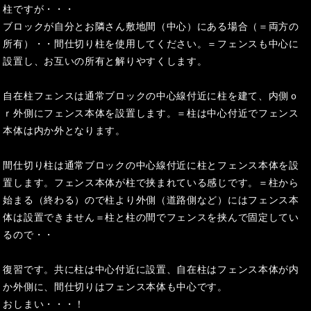
柱ですが・・・
ブロックが自分とお隣さん敷地間（中心）にある場合（＝両方の
所有）・・間仕切り柱を使用してください。＝フェンスも中心に
設置し、お互いの所有と解りやすくします。
自在柱フェンスは通常ブロックの中心線付近に柱を建て、内側ｏ
ｒ外側にフェンス本体を設置します。＝柱は中心付近でフェンス
本体は内か外となります。
間仕切り柱は通常ブロックの中心線付近に柱とフェンス本体を設
置します。フェンス本体が柱で挟まれている感じです。＝柱から
始まる（終わる）ので柱より外側（道路側など）にはフェンス本
体は設置できません＝柱と柱の間でフェンスを挟んで固定してい
るので・・
復習です。共に柱は中心付近に設置、自在柱はフェンス本体が内
か外側に、間仕切りはフェンス本体も中心です。
おしまい・・・！