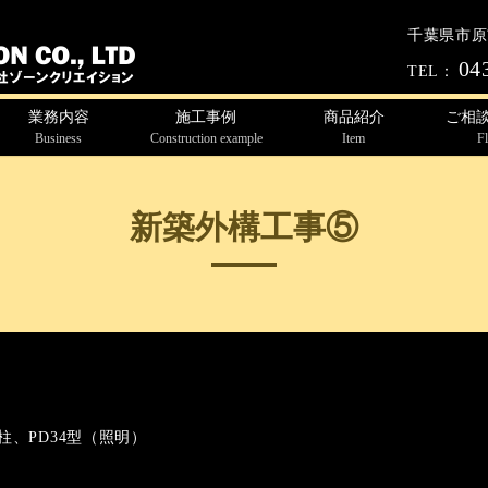
千葉県市原市
04
TEL：
業務内容
施工事例
商品紹介
ご相
Business
Construction example
Item
F
新築外構工事⑤
柱、PD34型（照明）