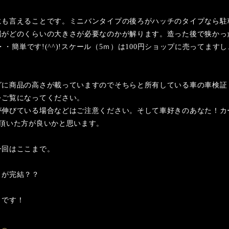
にも言えることです。ミニバンタイプの後ろがハッチのタイプなら駐
場がどのくらいの大きさが必要なのかが解ります。造った後で狭かっ
・・簡単です!(^^)!スケール（5ｍ）は100円ショップに売ってま
グに商品の高さが載っていますのでそちらと所有している車の車検証
をご覧になってください。
が伸びている場合などはご注意ください。そして車好きのあなた！カ
頂いた方が良いかと思います。
今回はここまで。
トが完結？？
Ｚです！