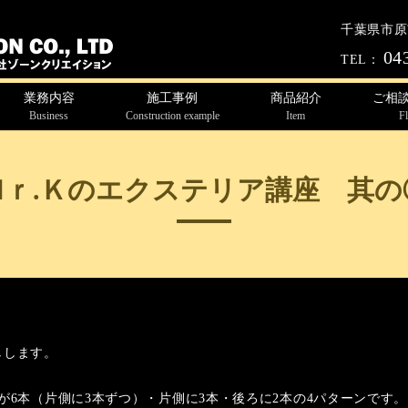
千葉県市原市
04
TEL：
業務内容
施工事例
商品紹介
ご相
Business
Construction example
Item
F
Ｍｒ.Ｋのエクステリア講座 其の
しします。
が6本（片側に3本ずつ）・片側に3本・後ろに2本の4パターンです。