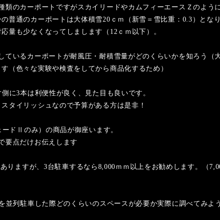
種類のカーポートですがスカイリードやカムフィーエースＺのよう
の普通のカーポートは大体積雪20ｃｍ（新雪＝雪比重：0.3）とな
応量も少なくなってしまします（12ｃｍ以下）。
しているカーポートが耐風圧・耐積雪量がどのくらいかを知ろう（大体
ます（色々な実験や検査をしてから商品化するため）
片側に3本は利便性が良く、見た目も良いです。
くスタイリッシュなので予算がある方は是非！
シェードⅡのみ）の商品が御座います。
で要点だけお伝えします
類がありますが、3台駐車するなら8,000ｍｍ以上をお勧めします。（7,0
台を並列駐車した際どのくらいのスペースが必要か実際に調べてみよ