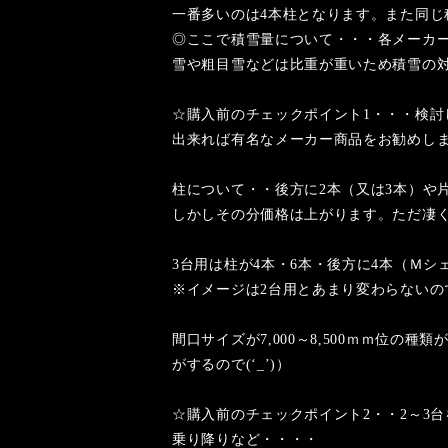
一番多いのは4本柱となります。また同じ
◎ここで積雪量について・・・各メーカー
雪や粗目雪などは比重が重いため積雪の対
☆購入前のチェックポイント1・・・検討
出来れば有名なメーカー商品をお勧めし
柱について・・後方に2本（又は3本）や
しかしその分価格は上がります。ただ凄
3台用は柱が4本・6本・後方に4本（Ｍ
※イメージは2台用とあまり変わらないの
間口サイズが7,000～8,500ｍｍ位の種
がするので(‘_’)）
☆購入前のチェックポイント2・・2～3
乗り降りなど・・・・